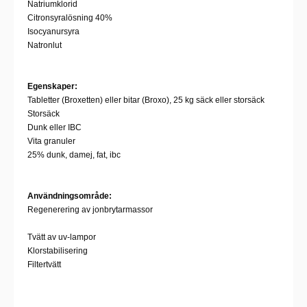
Natriumklorid
Citronsyralösning 40%
Isocyanursyra
Natronlut
Egenskaper:
Tabletter (Broxetten) eller bitar (Broxo), 25 kg säck eller storsäck
Storsäck
Dunk eller IBC
Vita granuler
25% dunk, damej, fat, ibc
Användningsområde:
Regenerering av jonbrytarmassor
Tvätt av uv-lampor
Klorstabilisering
Filtertvätt