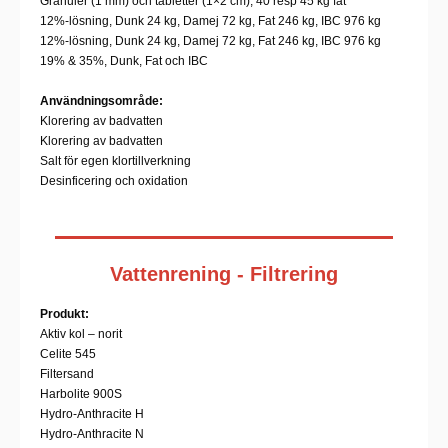
Granuler (1 mm) och tabletter (1×2 cm), 40 resp 45 kg fat
12%-lösning, Dunk 24 kg, Damej 72 kg, Fat 246 kg, IBC 976 kg
12%-lösning, Dunk 24 kg, Damej 72 kg, Fat 246 kg, IBC 976 kg
19% & 35%, Dunk, Fat och IBC
Användningsområde:
Klorering av badvatten
Klorering av badvatten
Salt för egen klortillverkning
Desinficering och oxidation
Vattenrening - Filtrering
Produkt:
Aktiv kol – norit
Celite 545
Filtersand
Harbolite 900S
Hydro-Anthracite H
Hydro-Anthracite N