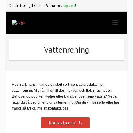
Det är
tisdag
13:52
—
Vi har nu
öppet
!
Start
Vattenrening
Gasolautomaterna
Våra produkter
Senaste nytt
Hos Barkmans hittar du ett stort sortiment av produkter för
Om oss
vattenrening. Allt från filter till desinfektion och flokningsmedel.
Behöver du poolkemikalier eller bara behöver rena vatten? Nedan
Kontakta oss
hittar du vårt sortiment för vattenrening. Om du vill beställa eller har
frågor så tveka inte att kontakta oss.
Kontakta oss!