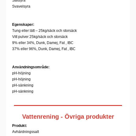
Saltsyra
Svavelsyra
Egenskaper:
Tung eller lätt – 25kg/säck och storsäck
Vitt pulver 25kg/säck och storsäck
9% eller 34%, Dunk, Damej, Fat , IBC
37% eller 96%, Dunk, Damej, Fat , IBC
Användningsområde:
pH-höjning
pH-höjning
pH-sänkning
pH-sänkning
Vattenrening - Övriga produkter
Produkt:
Avhärdningssalt