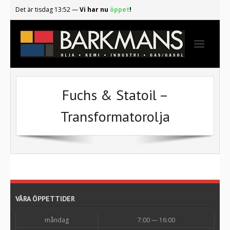
Det är
tisdag
13:52
—
Vi har nu
öppet
!
Start
Fuchs & Statoil –
Gasolautomaterna
Transformatorolja
Våra produkter
Senaste nytt
Om oss
Kontakta oss
VÅRA ÖPPETTIDER
måndag
7:00 — 16:00