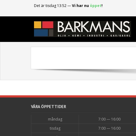
Det är
tisdag
13:52
—
Vi har nu
öppet
!
VÅRA ÖPPETTIDER
måndag
7:00 — 16:00
tisdag
7:00 — 16:00