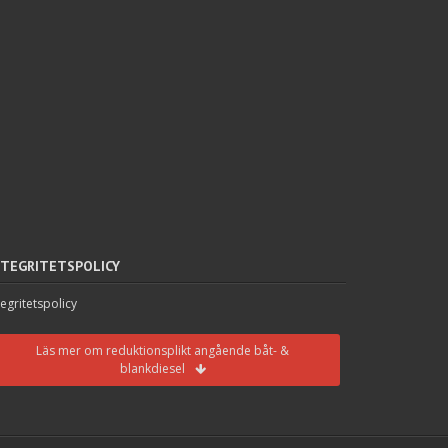
NTEGRITETSPOLICY
tegritetspolicy
Läs mer om reduktionsplikt angående båt- &
blankdiesel